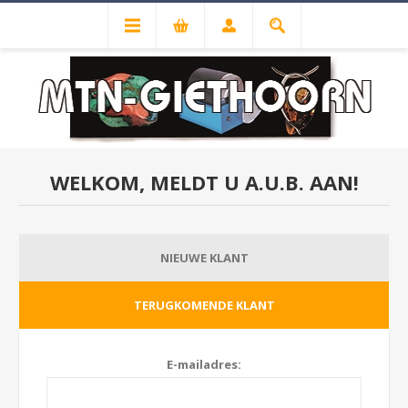
WELKOM, MELDT U A.U.B. AAN!
NIEUWE KLANT
TERUGKOMENDE KLANT
E-mailadres: