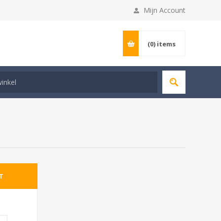
Mijn Account
(0)
items
T