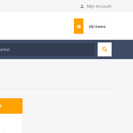
Mijn Account
(0)
items
T