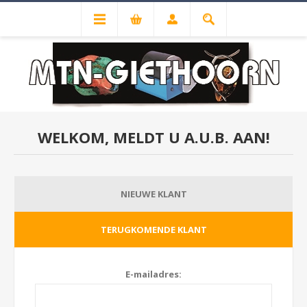
WELKOM, MELDT U A.U.B. AAN!
NIEUWE KLANT
TERUGKOMENDE KLANT
E-mailadres: