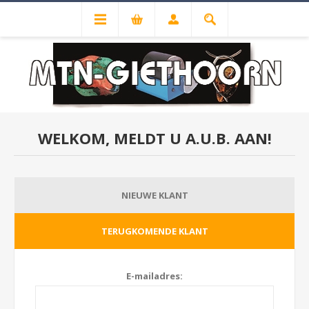
WELKOM, MELDT U A.U.B. AAN!
NIEUWE KLANT
TERUGKOMENDE KLANT
E-mailadres: