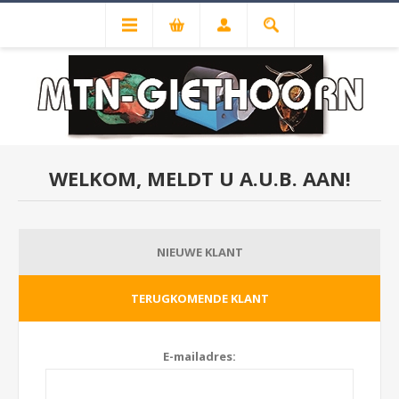
WELKOM, MELDT U A.U.B. AAN!
NIEUWE KLANT
TERUGKOMENDE KLANT
E-mailadres: