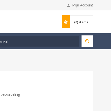
Mijn Account
(0)
items
n beoordeling