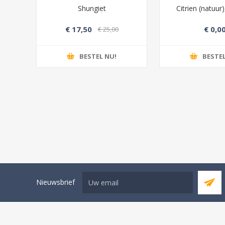
Shungiet
Citrien (natuur
lië
€ 17,50
€ 0,0
00
€ 25,00
BESTEL NU!
BESTEL
Nieuwsbrief