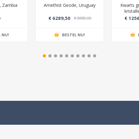
), Zambia
Amethist Geode, Uruguay
Kwarts g
kristal
0
€ 6289,50
€ 1256
€ 8985,00
 NU!
BESTEL NU!