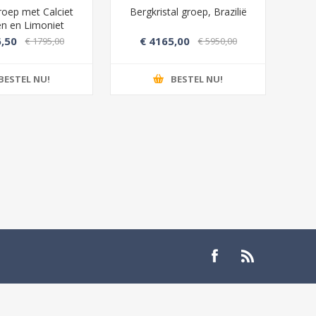
roep met Calciet
Bergkristal groep, Brazilië
Roz
len en Limoniet
,50
€ 4165,00
€ 1795,00
€ 5950,00
BESTEL NU!
BESTEL NU!