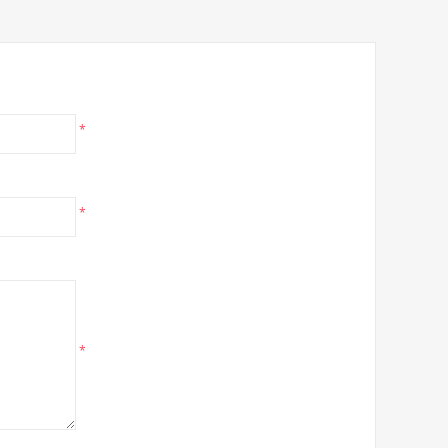
*
*
*