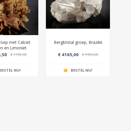
roep met Calciet
Bergkristal groep, Brazilië
Roz
len en Limoniet
,50
€ 4165,00
€ 1795,00
€ 5950,00
BESTEL NU!
BESTEL NU!