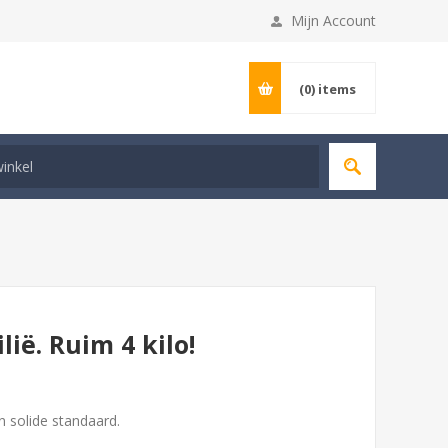
Mijn Account
(0)
items
lië. Ruim 4 kilo!
n solide standaard.