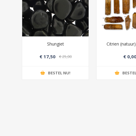
Shungiet
Citrien (natuur
lië
€ 17,50
€ 0,0
00
€ 25,00
BESTEL NU!
BESTEL