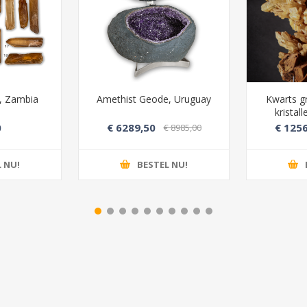
), Zambia
Amethist Geode, Uruguay
Kwarts g
kristal
0
€ 6289,50
€ 1256
€ 8985,00
 NU!
BESTEL NU!