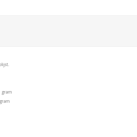
ijst.
00 gram
 gram