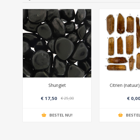
Shungiet
Citrien (natuur
lië
€ 17,50
€ 0,0
00
€ 25,00
BESTEL NU!
BESTEL