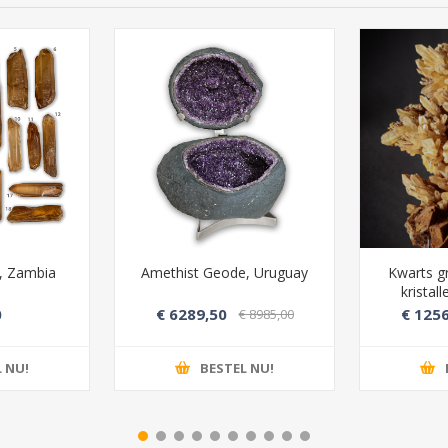
), Zambia
Amethist Geode, Uruguay
Kwarts g
kristal
0
€ 6289,50
€ 1256
€ 8985,00
 NU!
BESTEL NU!