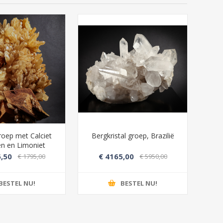
roep met Calciet
Bergkristal groep, Brazilië
Roz
len en Limoniet
,50
€ 4165,00
€ 1795,00
€ 5950,00
BESTEL NU!
BESTEL NU!