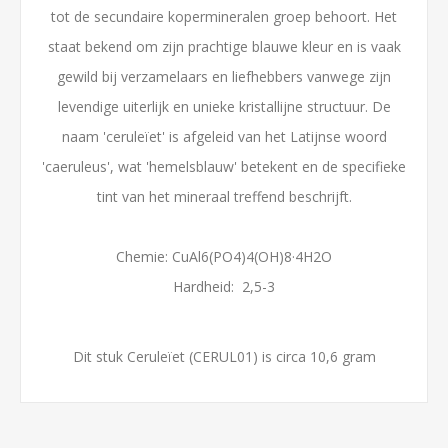
tot de secundaire kopermineralen groep behoort. Het
staat bekend om zijn prachtige blauwe kleur en is vaak
gewild bij verzamelaars en liefhebbers vanwege zijn
levendige uiterlijk en unieke kristallijne structuur. De
naam 'ceruleïet' is afgeleid van het Latijnse woord
'caeruleus', wat 'hemelsblauw' betekent en de specifieke
tint van het mineraal treffend beschrijft.
Chemie: CuAl6(PO4)4(OH)8·4H2O
Hardheid: 2,5-3
Dit stuk Ceruleïet (CERUL01) is circa 10,6 gram