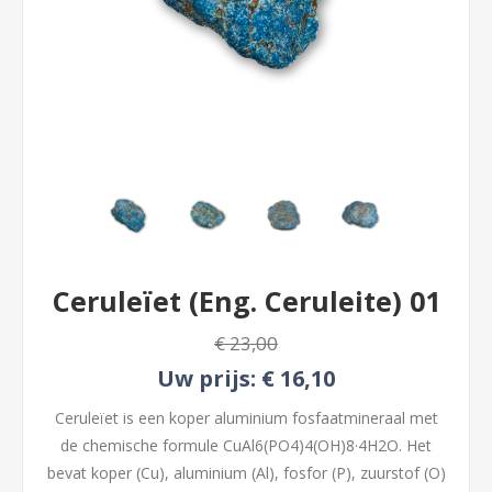
Ceruleïet (Eng. Ceruleite) 01
€ 23,00
Uw prijs:
€ 16,10
Ceruleïet is een koper aluminium fosfaatmineraal met
de chemische formule CuAl6(PO4)4(OH)8·4H2O. Het
bevat koper (Cu), aluminium (Al), fosfor (P), zuurstof (O)