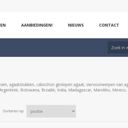
ZEN
AANBIEDINGEN!
NIEUWS
CONTACT
jven, agaatstukken, cabochon geslepen agaat, siervoorwerpen van ag
 Argentinië, Botswana, Brzailië, India, Madagascar, Marokko, Mexico,
Sorteren op